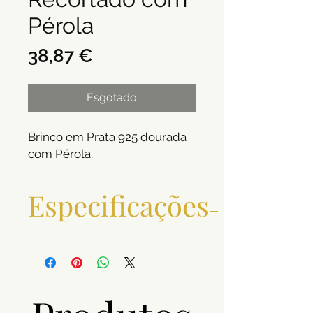
Pérola
Preço
38,87 €
Esgotado
Brinco em Prata 925 dourada
com Pérola.
Especificações
Metal e Toque
Prata 925
Peso (g)
4,8
Pedras
Pérola