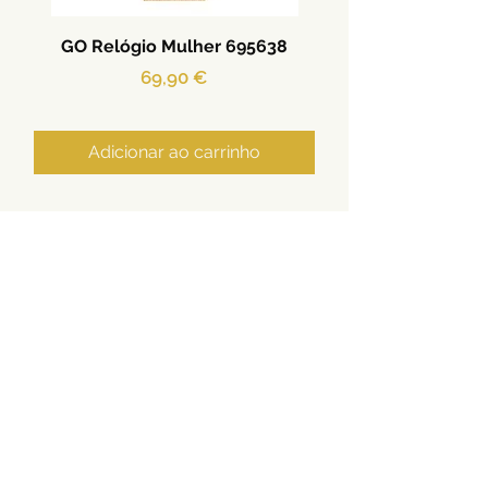
GO Relógio Mulher 695638
Preço
69,90 €
Adicionar ao carrinho
Ouro | Prata | Aço | Relógios
Termos e Condições
Privacidade