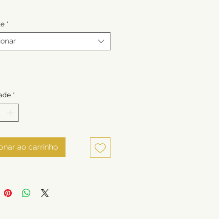
te
*
ionar
ade
*
onar ao carrinho