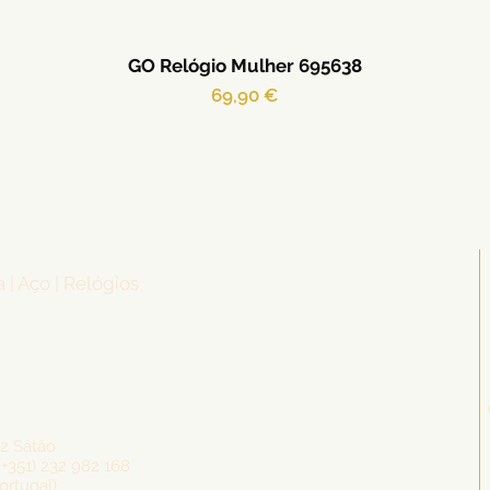
GO Relógio Mulher 695638
Preço
69,90 €
a | Aço | Relógios
72 Sátão
(+351) 232 982 168
ortugal)