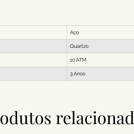
Aço
Quartzo
10 ATM
3 Anos
odutos relaciona