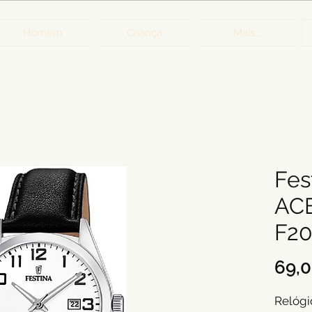
Homem
Criança
Mais...
Fes
AC
F20
69,
Relógi