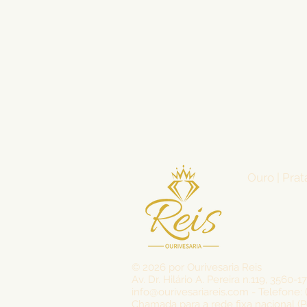
Ouro | Prat
© 2026 por Ourivesaria Reis
Av. Dr. Hilário A. Pereira n.119, 3560-1
info@ourivesariareis.com - Telefone: 
Chamada para a rede fixa nacional (P