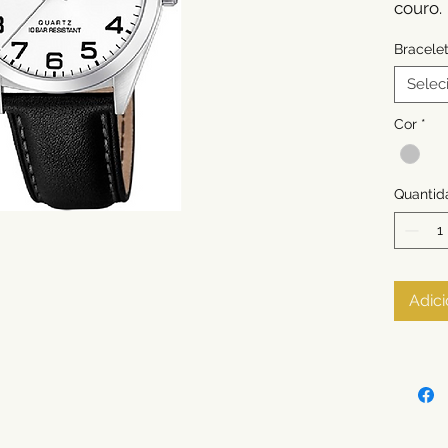
couro.
Bracele
Selec
Cor
*
Quantid
Adici