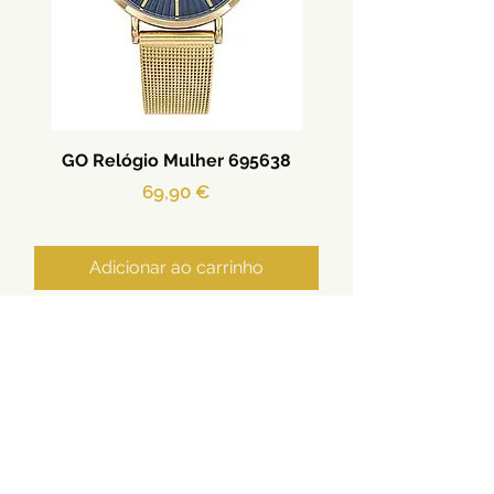
GO Relógio Mulher 695638
Preço
69,90 €
Adicionar ao carrinho