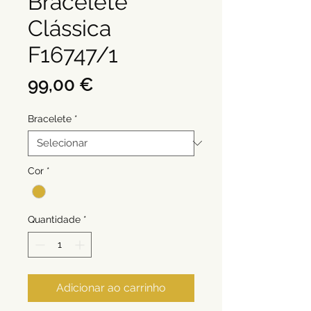
Bracelete
Clássica
F16747/1
Preço
99,00 €
Bracelete
*
Cor
*
Quantidade
*
Adicionar ao carrinho