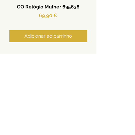
GO Relógio Mulher 695638
Preço
69,90 €
Adicionar ao carrinho
Ouro | Prata | Aço | Relógios
Termos e Condições
Privacidade