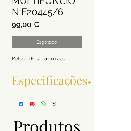
MULTIFUNCIO
N F20445/6
Preço
99,00 €
Esgotado
Relógio Festina em aço.
Especificações
Caixa
Aço
Movimento
Quartzo
Produtos
Resistência à
10 ATM