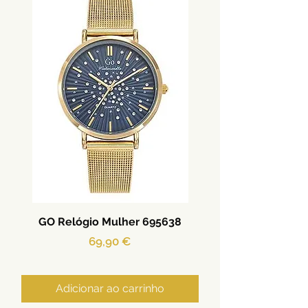
GO Relógio Mulher 695638
Preço
69,90 €
Adicionar ao carrinho