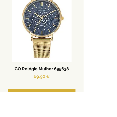
GO Relógio Mulher 695638
Preço
69,90 €
Adicionar ao carrinho