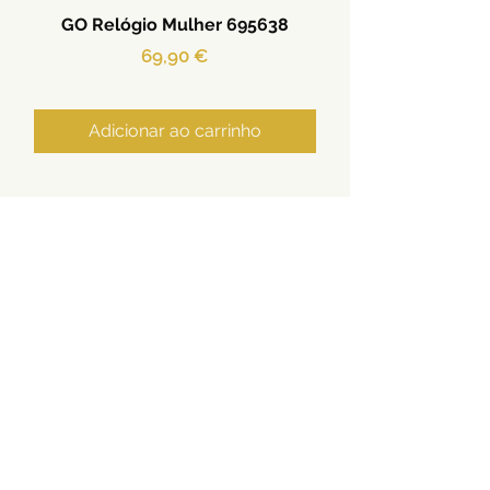
GO Relógio Mulher 695638
Preço
69,90 €
Adicionar ao carrinho
Ouro | Prata | Aço | Relógios
Termos e Condições
Privacidade