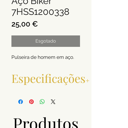
Aço Biker
7HSS1200338
Preço
25,00 €
Esgotado
Pulseira de homem em aço.
Especificações
Material
Aço
Cor
Prateado
Produtos