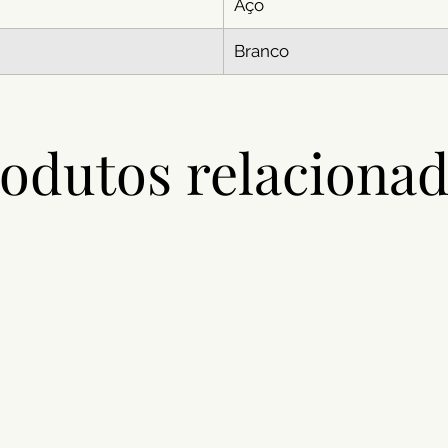
Aço
Branco
odutos relaciona