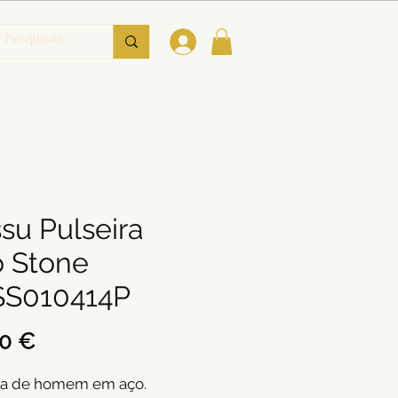
su Pulseira
 Stone
SS010414P
Preço
00 €
ra de homem em aço.