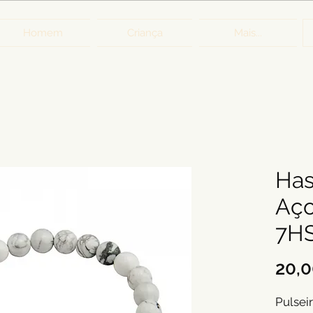
Homem
Criança
Mais...
Has
Aço
7H
20,
Pulsei