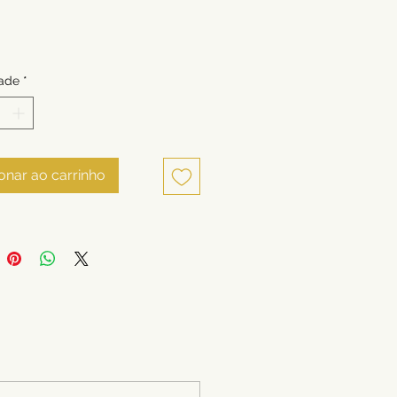
ade
*
onar ao carrinho