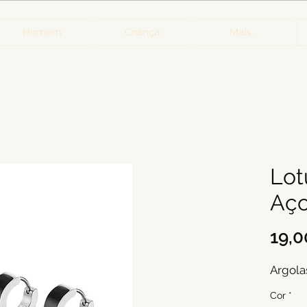
Homem
Criança
Mais...
Lot
Aço
19,0
Argola
Cor
*