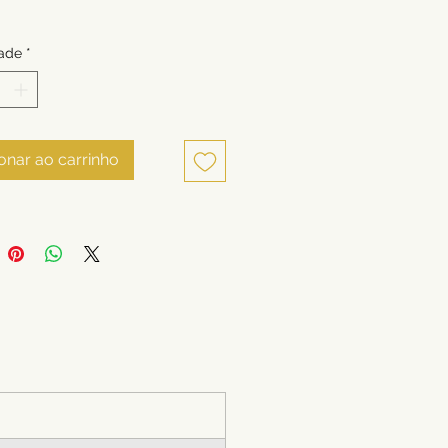
ade
*
onar ao carrinho