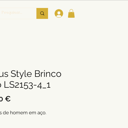
us Style Brinco
 LS2153-4_1
Preço
0 €
s de homem em aço.