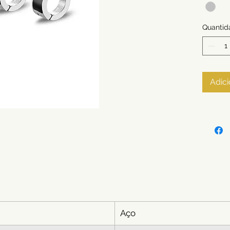
Quantid
Adici
Aço