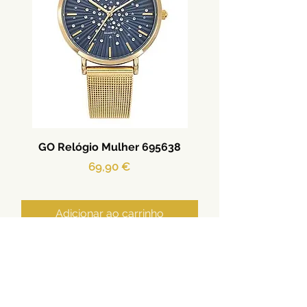
GO Relógio Mulher 695638
Preço
69,90 €
Adicionar ao carrinho