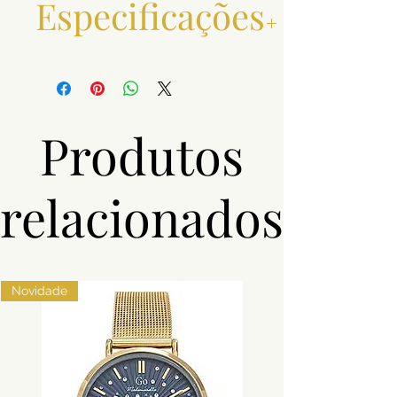
Especificações
Material
Aço
Pedras
Zircónias
Produtos
Cor
Prateado
relacionados
Novidade