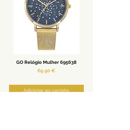
GO Relógio Mulher 695638
Preço
69,90 €
Adicionar ao carrinho