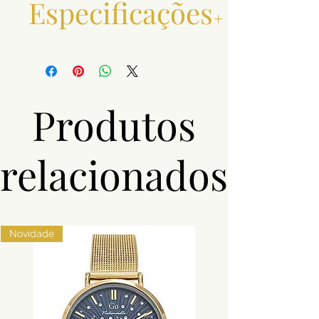
Especificações
Material
Aço
Pedras
Zircónias
Produtos
Cor
Prateado,
Dourado
relacionados
Novidade