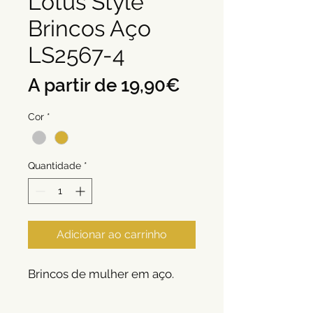
Lotus Style
Brincos Aço
LS2567-4
Preço
A partir de
19,90€
promocional
Cor
*
Quantidade
*
Adicionar ao carrinho
Brincos de mulher em aço.