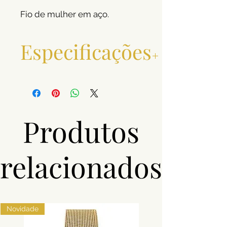
Fio de mulher em aço.
Especificações
Material
Aço
Pedras
Zircónias
Produtos
Cor
Dourado,
Prateado
relacionados
Novidade