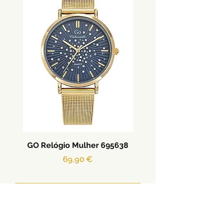
GO Relógio Mulher 695638
Preço
69,90 €
Adicionar ao carrinho