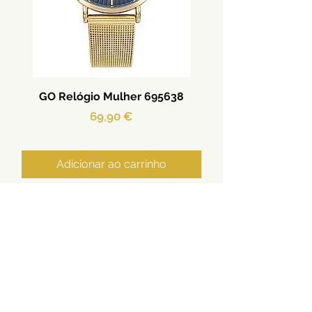
GO Relógio Mulher 695638
Preço
69,90 €
Adicionar ao carrinho