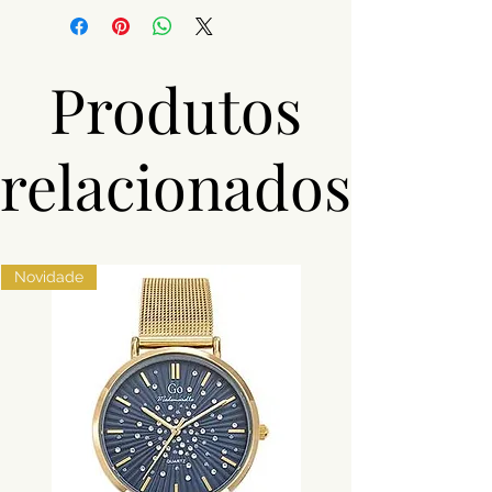
Material
Aço
Pedras
Zircónias
Produtos
Cor
Dourado,
Prateado
relacionados
Novidade