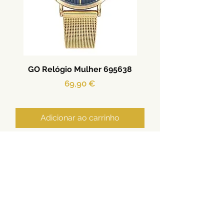
GO Relógio Mulher 695638
Preço
69,90 €
Adicionar ao carrinho