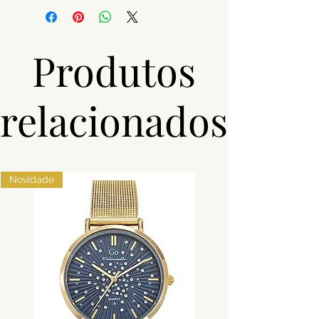
Material
Aço
Pedras
Zircónias
Produtos
Cor
Prateado
relacionados
Novidade