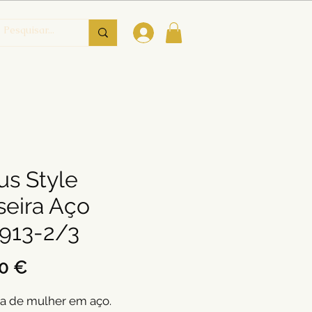
us Style
seira Aço
913-2/3
Preço
0 €
ra de mulher em aço.