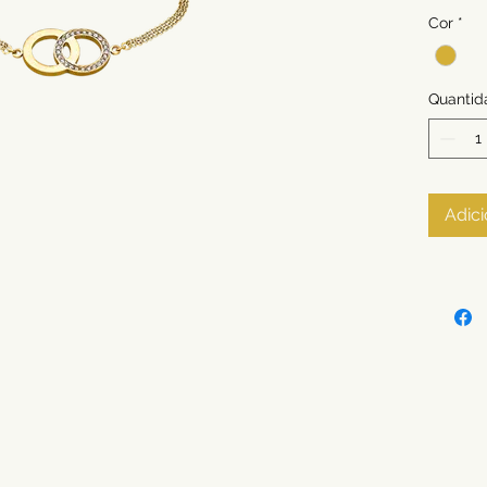
Cor
*
Quantid
Adici