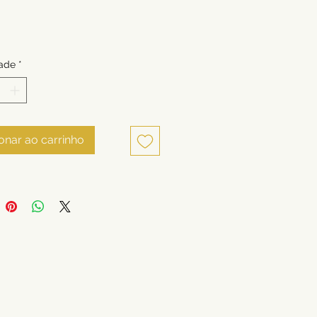
ade
*
onar ao carrinho