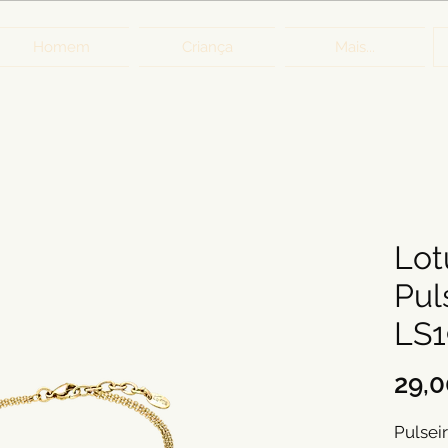
Homem
Criança
Mais...
Lot
Pul
LS1
29,0
Pulsei