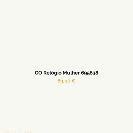
GO Relógio Mulher 695638
Preço
69,90 €
a | Aço | Relógios