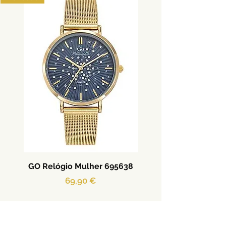
GO Relógio Mulher 695638
Preço
69,90 €
Adicionar ao carrinho