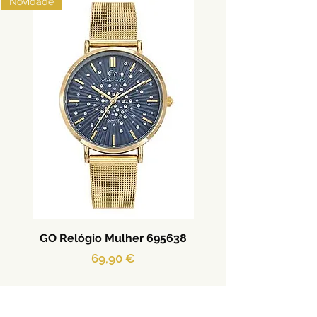
Novidade
GO Relógio Mulher 695638
Preço
69,90 €
Adicionar ao carrinho