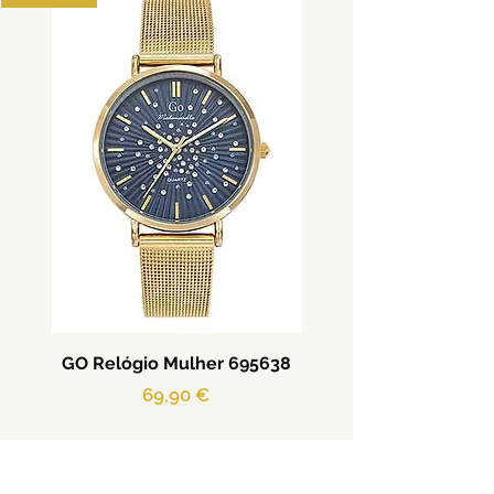
GO Relógio Mulher 695638
Preço
69,90 €
Adicionar ao carrinho