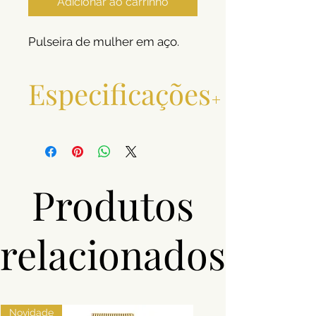
Adicionar ao carrinho
Pulseira de mulher em aço.
Especificações
Material
Aço
Pedras
Zircónias
Produtos
Cor
Prateado
relacionados
Novidade