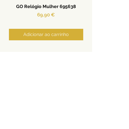
GO Relógio Mulher 695638
Preço
69,90 €
Adicionar ao carrinho
Ouro | Prata | Aço | Relógios
Termos e Condições
Privacidade