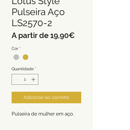
Lotus Style
Pulseira Aço
LS2570-2
Preço
A partir de
19,90€
promocional
Cor
*
Quantidade
*
Adicionar ao carrinho
Pulseira de mulher em aço.