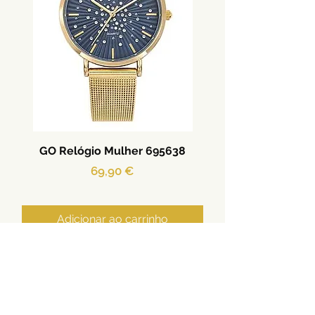
GO Relógio Mulher 695638
Preço
69,90 €
Adicionar ao carrinho