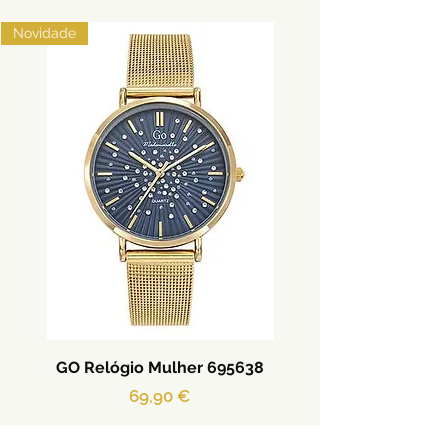
Novidade
GO Relógio Mulher 695638
Preço
69,90 €