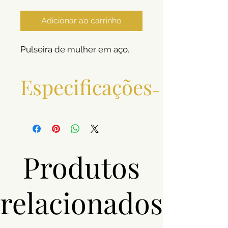
Adicionar ao carrinho
Pulseira de mulher em aço.
Especificações
Material
Aço
Pedras
Zircónias
Produtos
Cor
Prateado
relacionados