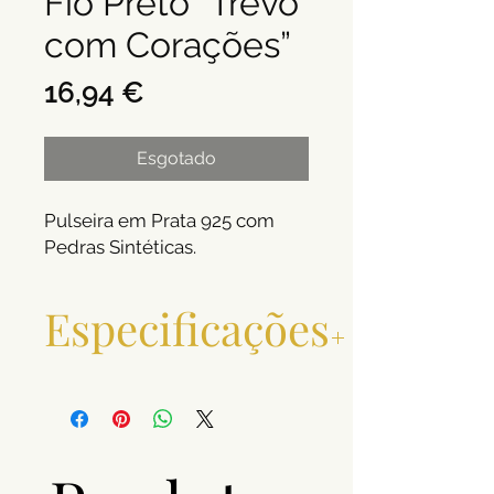
Fio Preto “Trevo
com Corações”
Preço
16,94 €
Esgotado
Pulseira em Prata 925 com
Pedras Sintéticas.
Especificações
Metal e Toque
Prata 925
Peso (g)
0,9