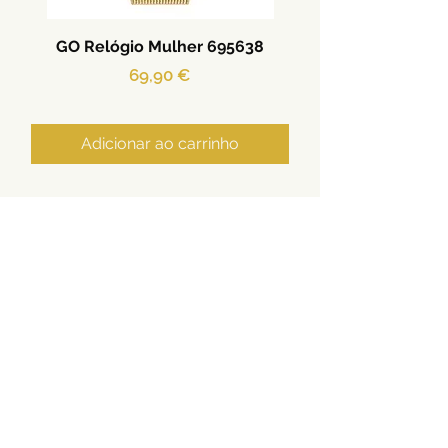
GO Relógio Mulher 695638
Preço
69,90 €
Adicionar ao carrinho
Ouro | Prata | Aço | Relógios
Termos e Condições
Privacidade