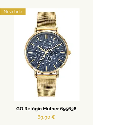
Novidade
GO Relógio Mulher 695638
Preço
69,90 €