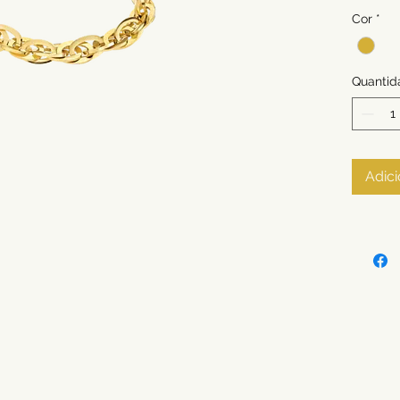
Cor
*
Quantid
Adici