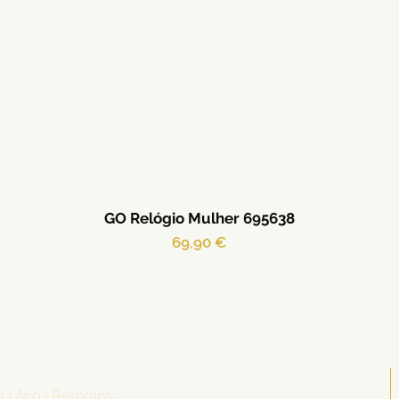
GO Relógio Mulher 695638
Preço
69,90 €
a | Aço | Relógios