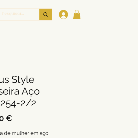
us Style
seira Aço
254-2/2
Preço
0 €
ra de mulher em aço.