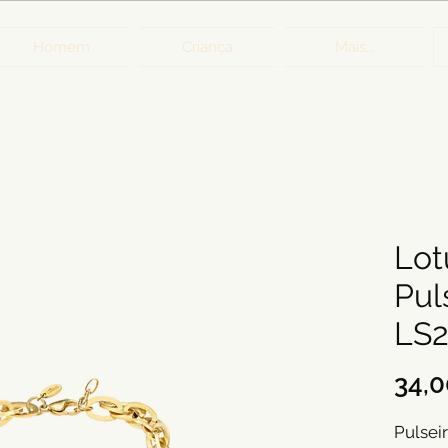
Homem
Criança
Mais...
Lot
Pul
LS2
34,0
Pulsei