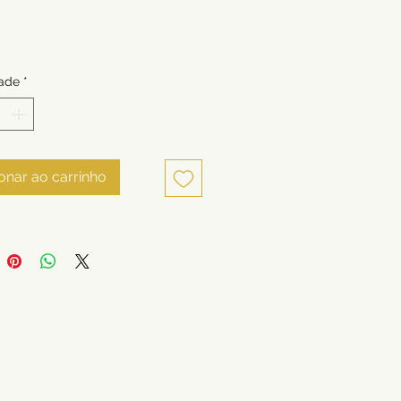
ade
*
onar ao carrinho