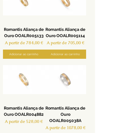
Romantis Aliança de
Romantis Aliança de
Ouro OOALR005133
Ouro OOALR005114
Preço promocional
Preço promocional
A partir de
784,00 €
A partir de
705,00 €
Adicionar ao carrinho
Adicionar ao carrinho
Romantis Aliança de
Romantis Aliança de
Ouro OOALR004882
Ouro
OOALR005038A
Preço promocional
A partir de
528,00 €
Preço promocional
A partir de
1078,00 €