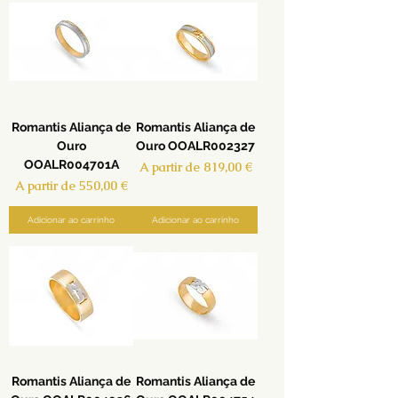
Romantis Aliança de
Romantis Aliança de
Ouro
Ouro OOALR002327
OOALR004701A
Preço promocional
A partir de
819,00 €
Preço promocional
A partir de
550,00 €
Adicionar ao carrinho
Adicionar ao carrinho
Romantis Aliança de
Romantis Aliança de