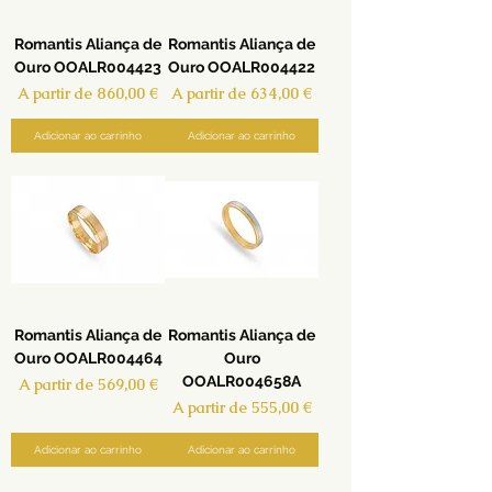
Romantis Aliança de
Romantis Aliança de
Ouro OOALR004423
Ouro OOALR004422
Preço promocional
Preço promocional
A partir de
860,00 €
A partir de
634,00 €
Adicionar ao carrinho
Adicionar ao carrinho
Romantis Aliança de
Romantis Aliança de
Ouro OOALR004464
Ouro
OOALR004658A
Preço promocional
A partir de
569,00 €
Preço promocional
A partir de
555,00 €
Adicionar ao carrinho
Adicionar ao carrinho