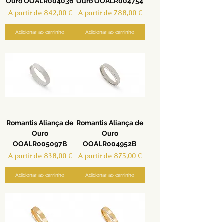
Ouro OOALR004036
Ouro OOALR004754
Preço promocional
Preço promocional
A partir de
842,00 €
A partir de
788,00 €
Adicionar ao carrinho
Adicionar ao carrinho
Romantis Aliança de
Romantis Aliança de
Ouro
Ouro
OOALR005097B
OOALR004952B
Preço promocional
Preço promocional
A partir de
838,00 €
A partir de
875,00 €
Adicionar ao carrinho
Adicionar ao carrinho