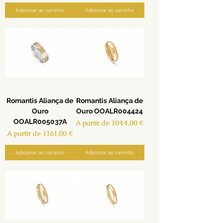
Adicionar ao carrinho
Adicionar ao carrinho
Romantis Aliança de
Romantis Aliança de
Ouro
Ouro OOALR004424
OOALR005037A
Preço promocional
A partir de
1044,00 €
Preço promocional
A partir de
1161,00 €
Adicionar ao carrinho
Adicionar ao carrinho