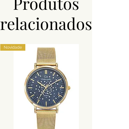
Produtos
Peso (g)
1.9
relacionados
Comprimento
40 + 5 de
(cm)
Extensão
Novidade