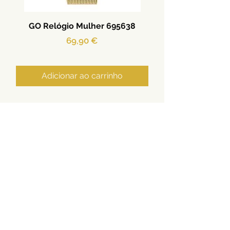
GO Relógio Mulher 695638
Preço
69,90 €
Adicionar ao carrinho
Ouro | Prata | Aço | Relógios
Termos e Condições