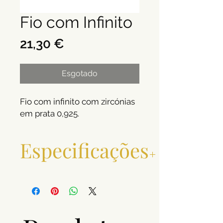
Fio com Infinito
Preço
21,30 €
Esgotado
Fio com infinito com zircónias
em prata 0,925.
Especificações
Metal e toque
Prata 0,925
Pedras
Zircónias