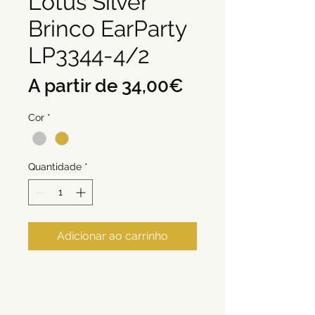
Lotus Silver
Brinco EarParty
LP3344-4/2
Preço
A partir de
34,00€
promocional
Cor
*
Quantidade
*
Adicionar ao carrinho