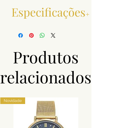
Especificações
Metal e
Prata 0,925
Toque
Produtos
Pedras
Zircónias
relacionados
Peso
xxxxx
Acabamento
Banhado a
ouro
Novidade