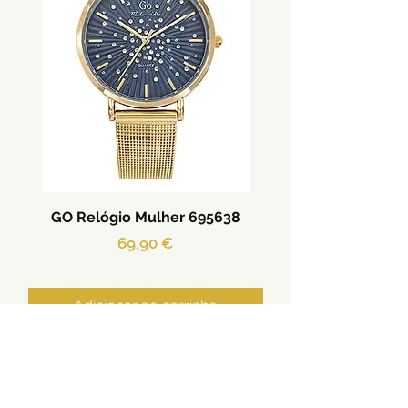
GO Relógio Mulher 695638
Preço
69,90 €
Adicionar ao carrinho