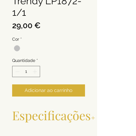
Trendy LP1872-
1/1
Preço
29,00 €
Cor
*
Quantidade
*
Adicionar ao carrinho
Especificações
Metal e
Prata 0,925