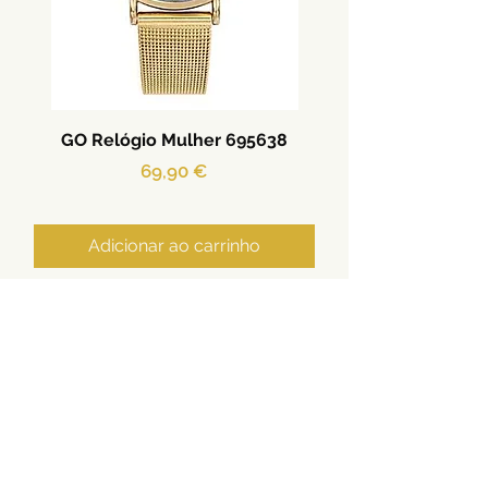
GO Relógio Mulher 695638
Preço
69,90 €
Adicionar ao carrinho