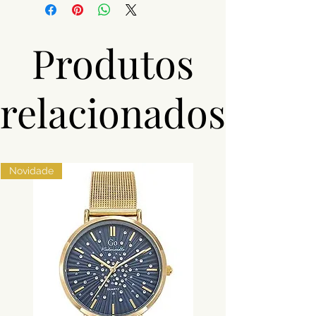
Toque
Produtos
Pedras
Zircónias
Peso
xxxxx
relacionados
Acabamento
Banhado a
ródio
Novidade