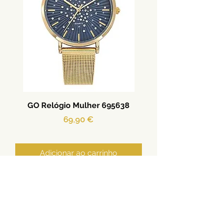
GO Relógio Mulher 695638
Preço
69,90 €
Adicionar ao carrinho