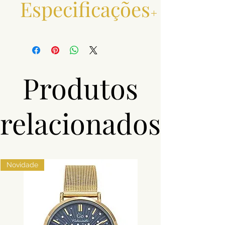
Especificações
Material
Aço
Cor
Prateado, Preto
Produtos
relacionados
Novidade