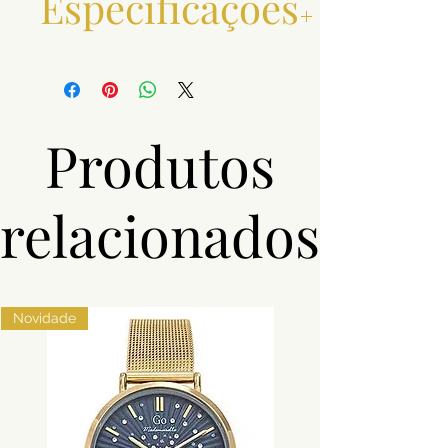
Especificações
Metal e Toque
Ouro 0,800
Peso (g)
8,1
Produtos
relacionados
Novidade