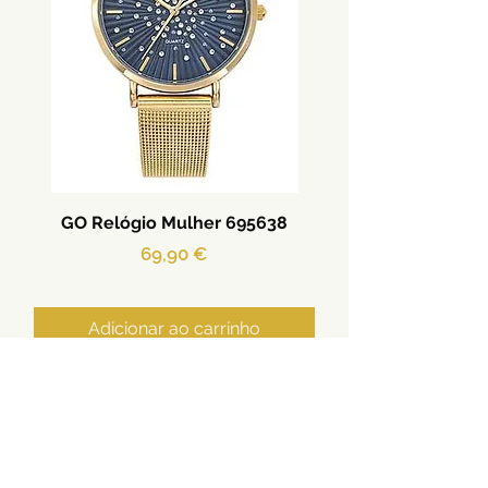
GO Relógio Mulher 695638
Preço
69,90 €
Adicionar ao carrinho